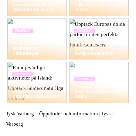
hemmet ska fungera,
bilkörning i nordiskt
inte bara se bra ut
klimat
TRENDER
TRENDER
Upplev en dag fylld
Upptäck Europas
av glädje och
dolda pärlor för den
spännande
perfekta
utmaningar
familjesemestern
TRENDER
TRENDER
Familjevänliga
aktiviteter på Island:
Ta hem vinterbadet
Upptäck landets
med Isbad Delux från
naturliga underverk
Polax
Jysk Varberg – Öppettider och information | Jysk i
Varberg