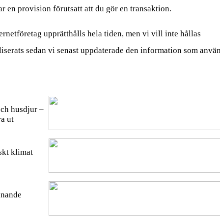
r en provision förutsatt att du gör en transaktion.
rnetföretag upprätthålls hela tiden, men vi vill inte hållas
liserats sedan vi senast uppdaterade den information som anvä
och husdjur –
a ut
skt klimat
nnande