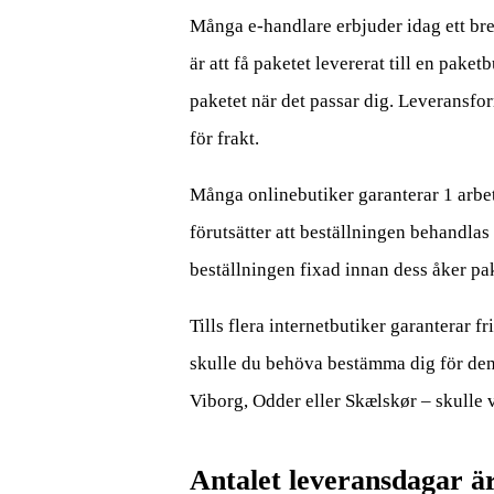
Många e-handlare erbjuder idag ett bret
är att få paketet levererat till en pake
paketet när det passar dig. Leveransfor
för frakt.
Många onlinebutiker garanterar 1 arbets
förutsätter att beställningen behandlas 
beställningen fixad innan dess åker pa
Tills flera internetbutiker garanterar fr
skulle du behöva bestämma dig för den 
Viborg, Odder eller Skælskør – skulle va
Antalet leveransdagar är