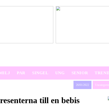
platser på semestern
Ny bil? Överväg att leasa den
MILJ
PAR
SINGEL
UNG
SENIOR
TREN
26/01/2022
Uncategori
resenterna till en bebis