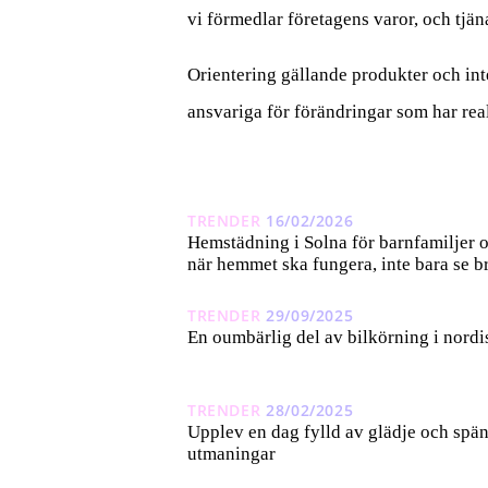
vi förmedlar företagens varor, och tjäna
Orientering gällande produkter och inte
ansvariga för förändringar som har rea
TRENDER
16/02/2026
Hemstädning i Solna för barnfamiljer 
när hemmet ska fungera, inte bara se br
TRENDER
29/09/2025
En oumbärlig del av bilkörning i nordi
TRENDER
28/02/2025
Upplev en dag fylld av glädje och spä
utmaningar