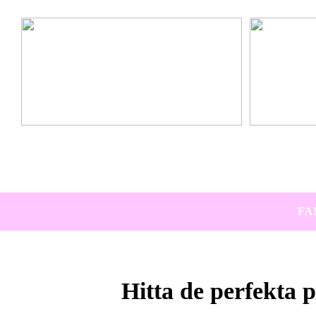
Ta hem vinterbadet med Isbad Delux från Polax
Lär känna nya 
FA
Hitta de perfekta p