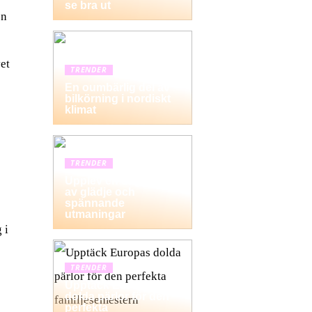
se bra ut
en
et
TRENDER
En oumbärlig del av
bilkörning i nordiskt
klimat
TRENDER
Upplev en dag fylld
av glädje och
spännande
utmaningar
 i
TRENDER
Upptäck Europas
dolda pärlor för den
perfekta