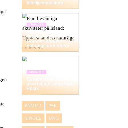
familjesemestern
nga
TRENDER
Familjevänliga
aktiviteter på Island:
Upptäck landets
naturliga underverk
TRENDER
ngen
Ta hem vinterbadet
med Isbad Delux från
Polax
nte
FAMILJ
PAR
SINGEL
UNG