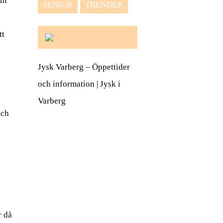
om
SENIOR
TRENDER
tt
Jysk Varberg – Öppettider
och information | Jysk i
Varberg
och
r då