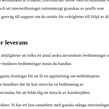
om webbutiken är e-märkt, eftersom det borde vara ett uttalande 
 och att internetföretaget rutinmässigt granskas av proffs som
genväg till support om du utsätts för svårigheter till följd av di
r leverans
a möjligheter att tolka ett antal andra användares bedömningar 
 e-butikens bedömningar innan du handlar.
leganta lösningar för att få en uppfattning om webbshopens
 e-handlare där du kan uttrycka en bedömning av
nvändas för att bilda dig ett intryck av kundnöjdhet.
äkter. Vi har ett fast samarbete med ganska många internetlage