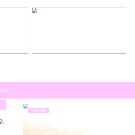
Hitta den perfekta värdpresenten till sommarens
middagar på terrassen
DER
zed
TRENDER
Hemstädning i Solna
för barnfamiljer och
husdjur – när hemmet
ska fungera, inte bara