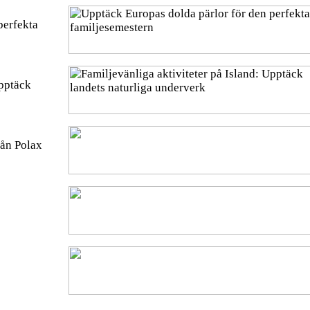
perfekta
Upptäck
rån Polax