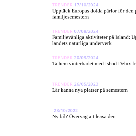
TRENDER
17/10/2024
Upptäck Europas dolda pärlor för den 
familjesemestern
TRENDER
07/08/2024
Familjevänliga aktiviteter på Island: 
landets naturliga underverk
TRENDER
20/03/2024
Ta hem vinterbadet med Isbad Delux f
TRENDER
26/05/2023
Lär känna nya platser på semestern
28/10/2022
Ny bil? Överväg att leasa den