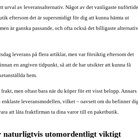
t urval av leveransalternativ. Något av det vanligaste nuförtid
tbutik eftersom det är supersmidigt för dig att kunna hämta ut
men är ganska passande, och ofta också det billigaste alternativ
dag leverans på flera artiklar, men var försiktig eftersom det
innan en angiven tidpunkt, så att de har utsikter att kunna få
ketanställda hem.
i frakt, men oftast bara när du köper för ett visst belopp. Annars
enklaste leveransmodellen, vilket – oavsett om du befinner dig
ra att låta fraktfirman ta dina varor till en paketbutik.
 naturligtvis utomordentligt viktigt