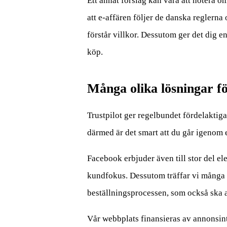
Ett annat förslag kan vara att notera 
att e-affären följer de danska reglerna
förstår villkor. Dessutom ger det dig en 
köp.
Många olika lösningar fö
Trustpilot ger regelbundet fördelaktig
därmed är det smart att du går igenom
Facebook erbjuder även till stor del e
kundfokus. Dessutom träffar vi många
beställningsprocessen, som också ska a
Vår webbplats finansieras av annonsint