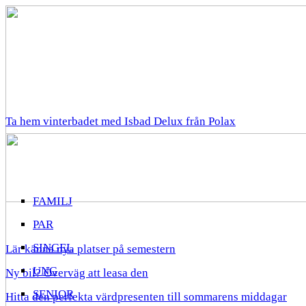
Ta hem vinterbadet med Isbad Delux från Polax
FAMILJ
PAR
SINGEL
Lär känna nya platser på semestern
UNG
Ny bil? Överväg att leasa den
SENIOR
Hitta den perfekta värdpresenten till sommarens middagar