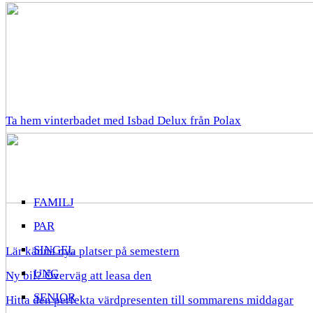
Ta hem vinterbadet med Isbad Delux från Polax
FAMILJ
PAR
SINGEL
Lär känna nya platser på semestern
UNG
Ny bil? Överväg att leasa den
SENIOR
Hitta den perfekta värdpresenten till sommarens middagar