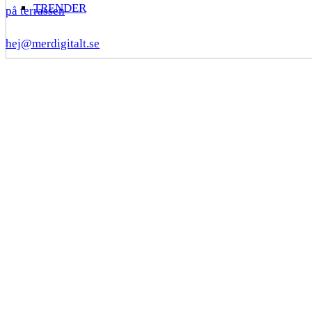
TRENDER
på terrassen
hej@merdigitalt.se