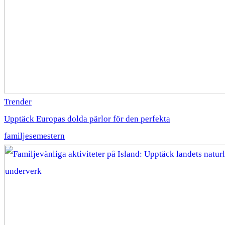
Trender
Upptäck Europas dolda pärlor för den perfekta
familjesemestern