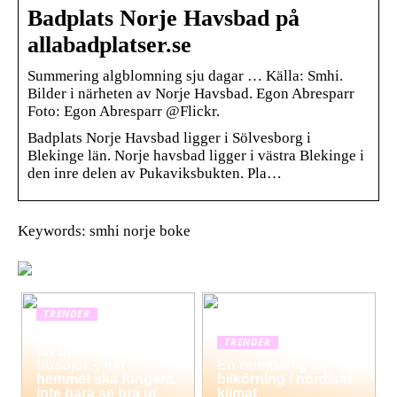
Badplats Norje Havsbad på
allabadplatser.se
Summering algblomning sju dagar … Källa: Smhi.
Bilder i närheten av Norje Havsbad. Egon Abresparr
Foto: Egon Abresparr @Flickr.
Badplats Norje Havsbad ligger i Sölvesborg i
Blekinge län. Norje havsbad ligger i västra Blekinge i
den inre delen av Pukaviksbukten. Pla…
Keywords: smhi norje boke
TRENDER
Hemstädning i Solna
TRENDER
för barnfamiljer och
husdjur – när
En oumbärlig del av
hemmet ska fungera,
bilkörning i nordiskt
inte bara se bra ut
klimat