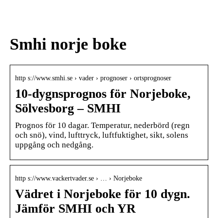
den
värdpresenten till sommarens
middagar på terrassen
Smhi norje boke
http s://www.smhi.se › vader › prognoser › ortsprognoser
10-dygnsprognos för Norjeboke,
Sölvesborg – SMHI
Prognos för 10 dagar. Temperatur, nederbörd (regn
och snö), vind, lufttryck, luftfuktighet, sikt, solens
uppgång och nedgång.
http s://www.vackertvader.se › … › Norjeboke
Vädret i Norjeboke för 10 dygn.
Jämför SMHI och YR