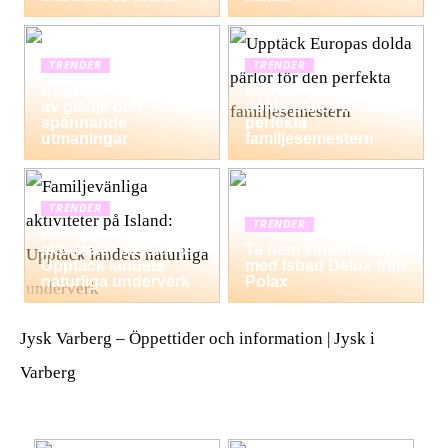
TRENDER
TRENDER
Upplev en dag fylld
Upptäck Europas
av glädje och
dolda pärlor för den
spännande
perfekta
utmaningar
familjesemestern
TRENDER
TRENDER
Familjevänliga
aktiviteter på Island:
Ta hem vinterbadet
Upptäck landets
med Isbad Delux från
naturliga underverk
Polax
Jysk Varberg – Öppettider och information | Jysk i
Varberg