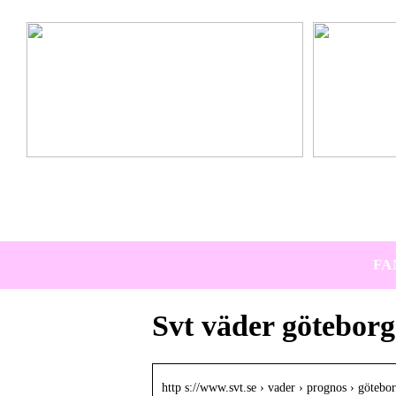
Ta hem vinterbadet med Isbad Delux från Polax
Lär känna nya 
FA
Svt väder göteborg
http s://www.svt.se › vader › prognos › götebo