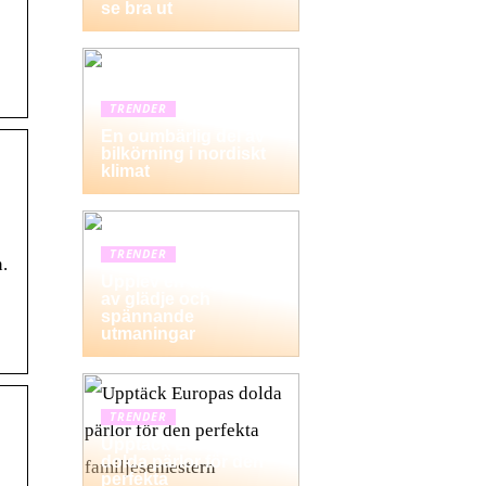
se bra ut
TRENDER
En oumbärlig del av
bilkörning i nordiskt
klimat
TRENDER
.
Upplev en dag fylld
av glädje och
spännande
utmaningar
TRENDER
Upptäck Europas
dolda pärlor för den
perfekta