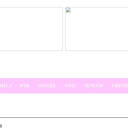
platser på semestern
Ny bil? Överväg att leasa den
MILJ
PAR
SINGEL
UNG
SENIOR
TREN
rg