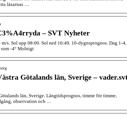
tta läsarnas …
a
C3%A4rryda – SVT Nyheter
 m/s. Sol upp 08:00. Sol ned 16:49. 10-dygnsprognos. Dag 1-4.
s som ‑4° Molnigt
eborg
ästra Götalands län, Sverige – vader.sv
ötalands län, Sverige. Långtidsprognos, timme för timme,
dgång, observation och …