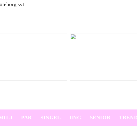
öteborg svt
platser på semestern
Ny bil? Överväg att leasa den
MILJ
PAR
SINGEL
UNG
SENIOR
TREN