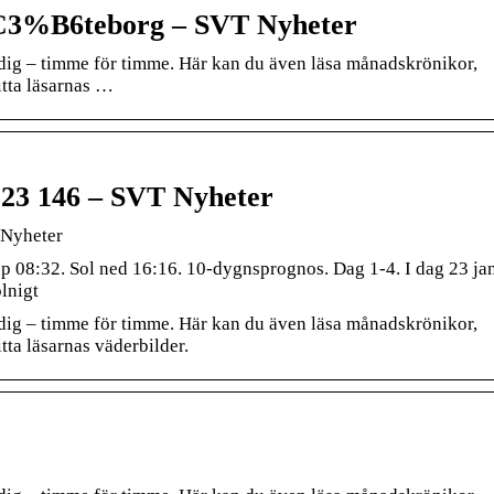
C3%B6teborg – SVT Nyheter
r dig – timme för timme. Här kan du även läsa månadskrönikor,
tta läsarnas …
123 146 – SVT Nyheter
 Nyheter
pp 08:32. Sol ned 16:16. 10-dygnsprognos. Dag 1-4. I dag 23 jan
lnigt
r dig – timme för timme. Här kan du även läsa månadskrönikor,
ta läsarnas väderbilder.