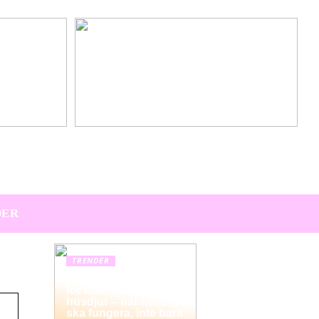
Hitta den perfekta värdpresenten till sommarens
middagar på terrassen
DER
TRENDER
Hemstädning i Solna
för barnfamiljer och
husdjur – när hemmet
ska fungera, inte bara