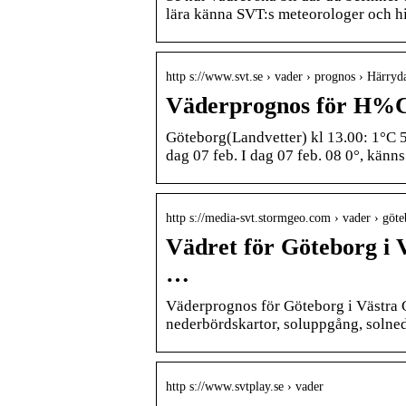
lära känna SVT:s meteorologer och hi
http s://www.svt.se › vader › prognos › Härryd
Väderprognos för H%
Göteborg(Landvetter) kl 13.00: 1°C 5
dag 07 feb. I dag 07 feb. 08 0°, känn
http s://media-svt.stormgeo.com › vader › göt
Vädret för Göteborg i V
…
Väderprognos för Göteborg i Västra G
nederbördskartor, soluppgång, solne
http s://www.svtplay.se › vader