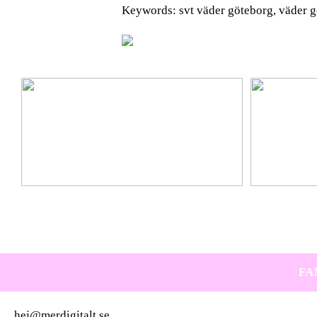
Keywords: svt väder göteborg, väder g
Ta hem vinterbadet med Isbad Delux från Polax
Lär känna nya 
FA
hej@merdigitalt.se