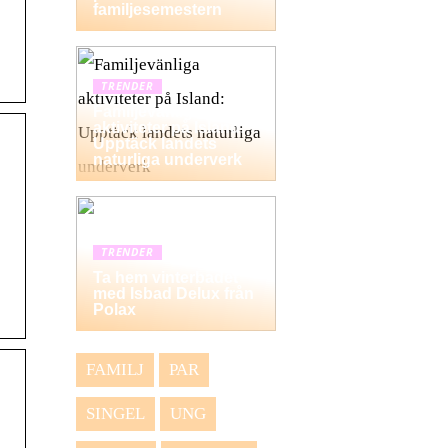
familjesemestern
TRENDER
Familjevänliga
aktiviteter på Island:
Upptäck landets
naturliga underverk
TRENDER
Ta hem vinterbadet
med Isbad Delux från
Polax
FAMILJ
PAR
SINGEL
UNG