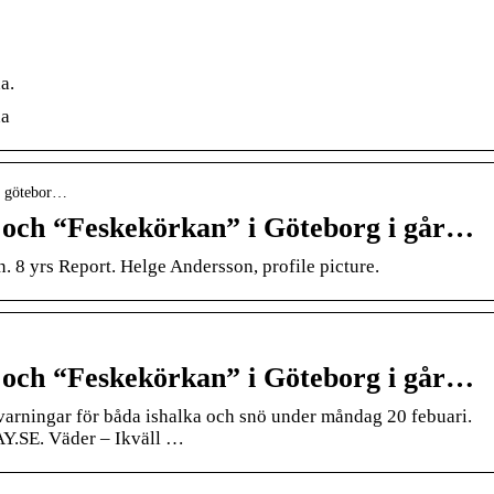
a.
na
 › götebor…
och “Feskekörkan” i Göteborg i går…
n. 8 yrs Report. Helge Andersson, profile picture.
och “Feskekörkan” i Göteborg i går…
varningar för båda ishalka och snö under måndag 20 febuari.
AY.SE. Väder – Ikväll …