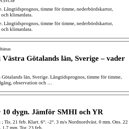
r.svt.se
e. Långtidsprognos, timme för timme, nederbördskartor,
 och klimatdata.
e. Långtidsprognos, timme för timme, nederbördskartor,
 och klimatdata.
lhättan
i Västra Götalands län, Sverige – vader
a Götalands län, Sverige. Långtidsprognos, timme för timme,
dgång, observation och …
ör 10 dygn. Jämför SMHI och YR
; Tis. 21 feb. Klart. 6°. -2°. 3 m/s Nordnordväst. 0 mm. Ons. 22
. 1,7 mm. Tor. 23 feb.