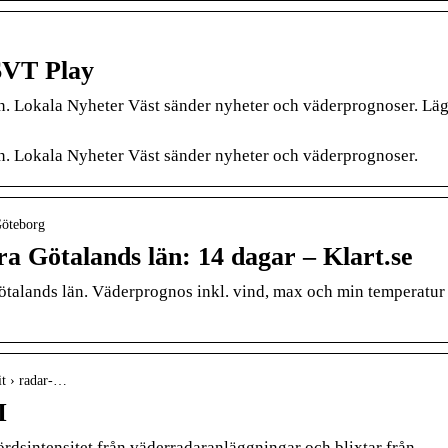
SVT Play
än. Lokala Nyheter Väst sänder nyheter och väderprognoser. Lä
än. Lokala Nyheter Väst sänder nyheter och väderprognoser.
Göteborg
a Götalands län: 14 dagar – Klart.se
ötalands län. Väderprognos inkl. vind, max och min temperatur
it › radar-…
I
rdsintensitet från väderradaranläggningar och blixtar från