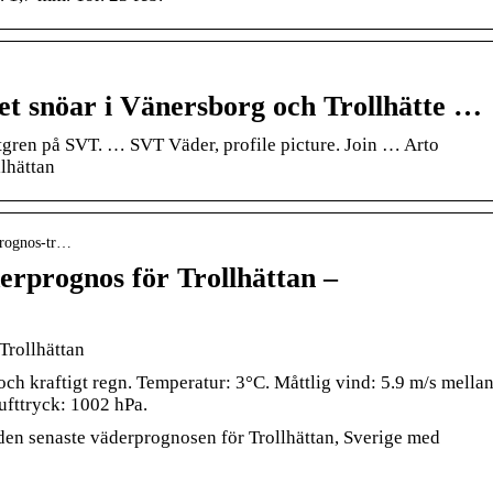
t snöar i Vänersborg och Trollhätte …
tgren på SVT. … SVT Väder, profile picture. Join … Arto
llhättan
rprognos-tr…
erprognos för Trollhättan –
Trollhättan
och kraftigt regn. Temperatur: 3°C. Måttlig vind: 5.9 m/s mella
ufttryck: 1002 hPa.
å den senaste väderprognosen för Trollhättan, Sverige med