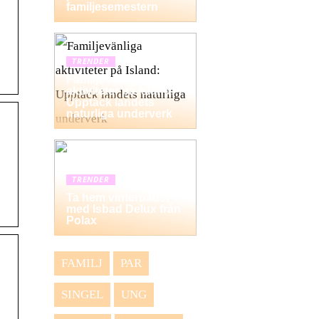
familjesemestern
TRENDER
Familjevänliga
aktiviteter på Island:
Upptäck landets
naturliga underverk
TRENDER
Ta hem vinterbadet
med Isbad Delux från
Polax
FAMILJ
PAR
SINGEL
UNG