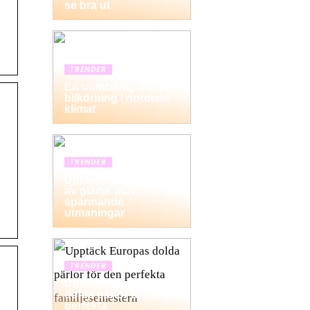
se bra ut
TRENDER
En oumbärlig del av
bilkörning i nordiskt
klimat
TRENDER
Upplev en dag fylld
av glädje och
spännande
utmaningar
TRENDER
Upptäck Europas
dolda pärlor för den
perfekta