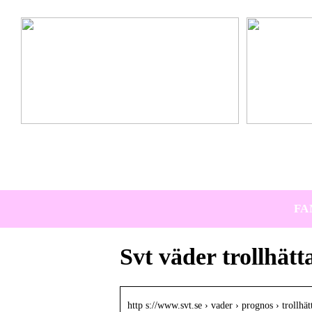
Ta hem vinterbadet med Isbad Delux från Polax
Lär känna nya 
FA
Svt väder trollhätt
http s://www.svt.se › vader › prognos › trollhät