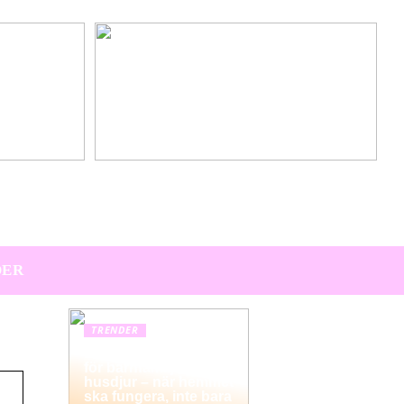
Hitta den perfekta värdpresenten till sommarens
middagar på terrassen
DER
TRENDER
Hemstädning i Solna
för barnfamiljer och
husdjur – när hemmet
ska fungera, inte bara