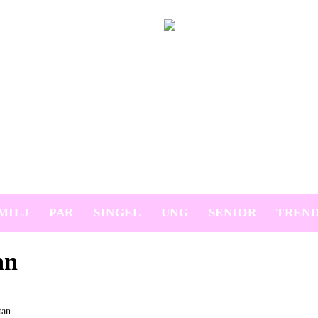
platser på semestern
Ny bil? Överväg att leasa den
MILJ
PAR
SINGEL
UNG
SENIOR
TREN
an
tan