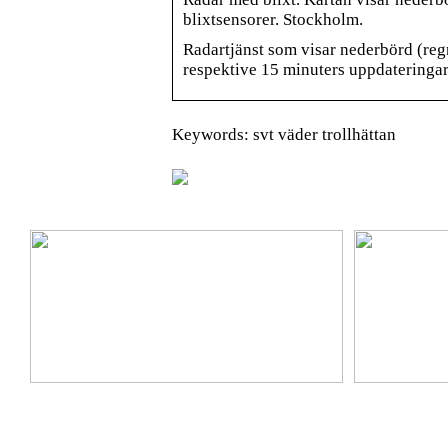
blixtsensorer. Stockholm.
Radartjänst som visar nederbörd (re
respektive 15 minuters uppdateringar
Keywords: svt väder trollhättan
Ta hem vinterbadet med Isbad Delux från Polax
Lär känna nya 