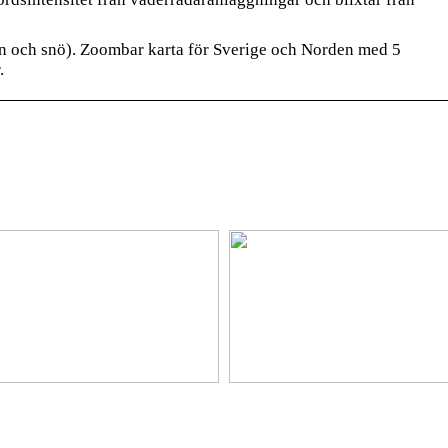
gn och snö). Zoombar karta för Sverige och Norden med 5
.
platser på semestern
Ny bil? Överväg att leasa den