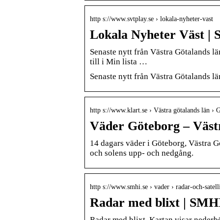
http s://www.svtplay.se › lokala-nyheter-vast
Lokala Nyheter Väst | 
Senaste nytt från Västra Götalands l
till i Min lista …
Senaste nytt från Västra Götalands l
http s://www.klart.se › Västra götalands län › 
Väder Göteborg – Västr
14 dagars väder i Göteborg, Västra G
och solens upp- och nedgång.
http s://www.smhi.se › vader › radar-och-satell
Radar med blixt | SMH
Radar med blixt. Kartan visar nederbö