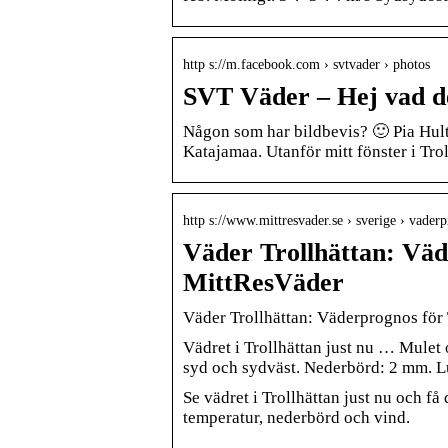
http s://m.facebook.com › svtvader › photos
SVT Väder – Hej vad de
Någon som har bildbevis? 🙂 Pia Hul
Katajamaa. Utanför mitt fönster i Tro
http s://www.mittresvader.se › sverige › vade
Väder Trollhättan: Väd
MittResVäder
Väder Trollhättan: Väderprognos för 
Vädret i Trollhättan just nu … Mulet 
syd och sydväst. Nederbörd: 2 mm. L
Se vädret i Trollhättan just nu och f
temperatur, nederbörd och vind.