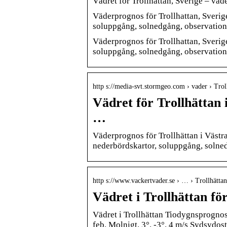
Vädret för Trollhattan, Sverige – vade
Väderprognos för Trollhattan, Sverig
soluppgång, solnedgång, observation
Väderprognos för Trollhattan, Sverig
soluppgång, solnedgång, observation
http s://media-svt.stormgeo.com › vader › Trol
Vädret för Trollhättan 
…
Väderprognos för Trollhättan i Västr
nederbördskartor, soluppgång, solne
http s://www.vackertvader.se › … › Trollhättan
Vädret i Trollhättan f
Vädret i Trollhättan Tiodygnsprognos 
feb. Molnigt. 3°. -3°. 4 m/s Sydsydost