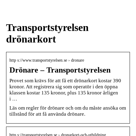
den
värdpresenten till sommarens
middagar på terrassen
Transportstyrelsen
drönarkort
http s://www.transportstyrelsen.se › dronare
Drönare – Transportstyrelsen
Provet som krävs för att få ett drönarkort kostar 390
kronor. Att registrera sig som operatör i den öppna
klassen kostar 135 kronor, plus 135 kronor årligen
i …
Läs om regler för drönare och om du måste ansöka om
tillstånd för att få använda drönare.
http s://transportstyrelsen.se › dronarkort-och-utbildning