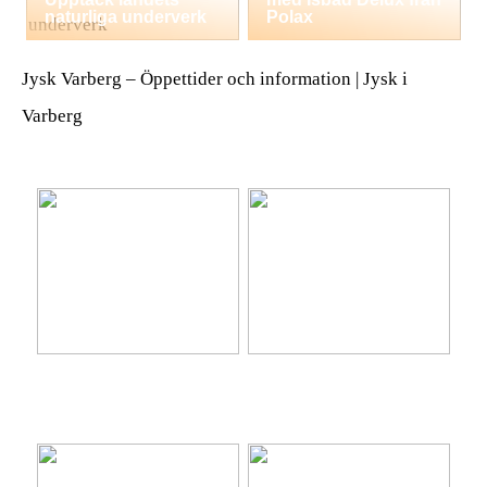
naturliga underverk
Polax
Jysk Varberg – Öppettider och information | Jysk i
Varberg
Ta hem vinterbadet med
Lär känna nya platser på
Isbad Delux från Polax
semestern