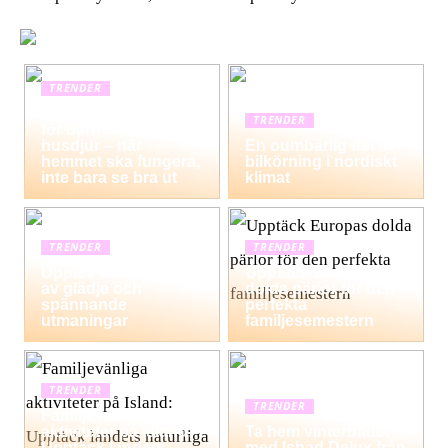
TRENDER
Hemstädning i Solna
TRENDER
för barnfamiljer och
husdjur – när
En oumbärlig del av
hemmet ska fungera,
bilkörning i nordiskt
inte bara se bra ut
klimat
TRENDER
TRENDER
Upplev en dag fylld
Upptäck Europas
av glädje och
dolda pärlor för den
spännande
perfekta
utmaningar
familjesemestern
TRENDER
TRENDER
Familjevänliga
aktiviteter på Island:
Ta hem vinterbadet
Upptäck landets
med Isbad Delux från