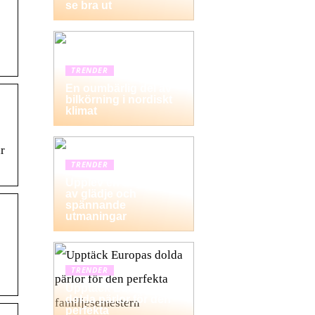
se bra ut
TRENDER
En oumbärlig del av
bilkörning i nordiskt
klimat
r
TRENDER
Upplev en dag fylld
av glädje och
spännande
utmaningar
TRENDER
Upptäck Europas
dolda pärlor för den
perfekta