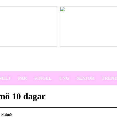
platser på semestern
Ny bil? Överväg att leasa den
MILJ
PAR
SINGEL
UNG
SENIOR
TREN
mö 10 dagar
 › Malmö