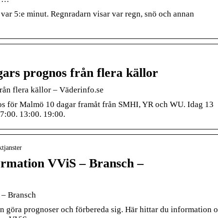
var 5:e minut. Regnradarn visar var regn, snö och annan
ars prognos från flera källor
ån flera källor – Väderinfo.se
os för Malmö 10 dagar framåt från SMHI, YR och WU. Idag 13
 7:00. 13:00. 19:00.
ktjanster
ormation VViS – Bransch –
 – Bransch
n göra prognoser och förbereda sig. Här hittar du information 