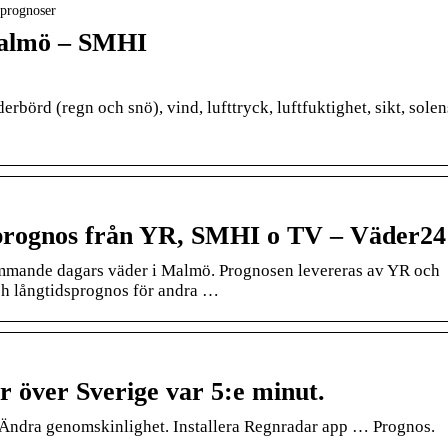
sprognoser
Malmö – SMHI
rbörd (regn och snö), vind, lufttryck, luftfuktighet, sikt, solen
rognos från YR, SMHI o TV – Väder24
ommande dagars väder i Malmö. Prognosen levereras av YR och
h långtidsprognos för andra …
 över Sverige var 5:e minut.
 Ändra genomskinlighet. Installera Regnradar app … Prognos.
e …