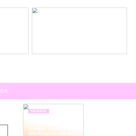
Hitta den perfekta värdpresenten till sommarens
middagar på terrassen
DER
TRENDER
Hemstädning i Solna
för barnfamiljer och
husdjur – när hemmet
ska fungera, inte bara