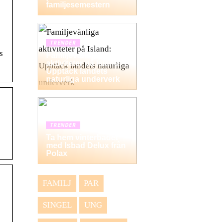
familjesemestern
TRENDER
s
Familjevänliga
aktiviteter på Island:
Upptäck landets
naturliga underverk
TRENDER
Ta hem vinterbadet
med Isbad Delux från
Polax
FAMILJ
PAR
SINGEL
UNG