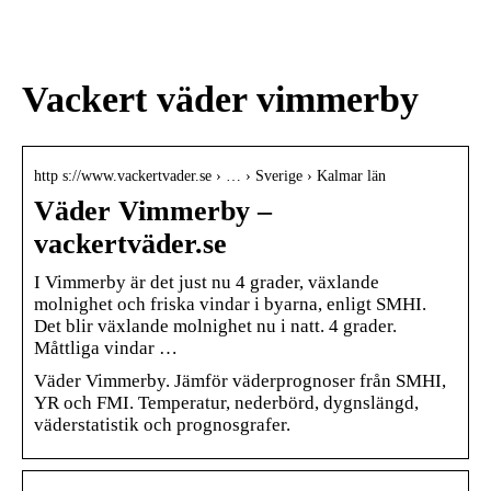
den
värdpresenten till sommarens
middagar på terrassen
Vackert väder vimmerby
http s://www.vackertvader.se › … › Sverige › Kalmar län
Väder Vimmerby –
vackertväder.se
I Vimmerby är det just nu 4 grader, växlande
molnighet och friska vindar i byarna, enligt SMHI.
Det blir växlande molnighet nu i natt. 4 grader.
Måttliga vindar …
Väder Vimmerby. Jämför väderprognoser från SMHI,
YR och FMI. Temperatur, nederbörd, dygnslängd,
väderstatistik och prognosgrafer.