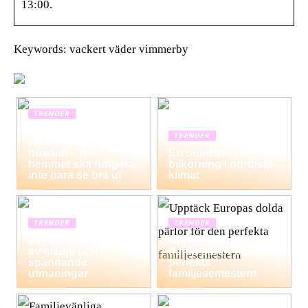
13:00.
Keywords: vackert väder vimmerby
TRENDER
Hemstädning i Solna
TRENDER
för barnfamiljer och
husdjur – när
En oumbärlig del av
hemmet ska fungera,
bilkörning i nordiskt
inte bara se bra ut
klimat
TRENDER
TRENDER
Upplev en dag fylld
Upptäck Europas
av glädje och
dolda pärlor för den
spännande
perfekta
utmaningar
familjesemestern