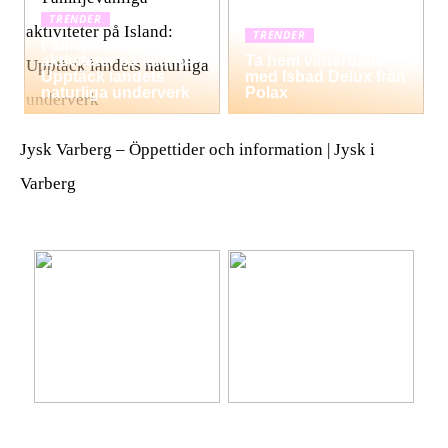
TRENDER
TRENDER
Familjevänliga
aktiviteter på Island:
Ta hem vinterbadet
Upptäck landets
med Isbad Delux från
naturliga underverk
Polax
Jysk Varberg – Öppettider och information | Jysk i
Varberg
Ta hem vinterbadet med
Lär känna nya platser på
Isbad Delux från Polax
semestern