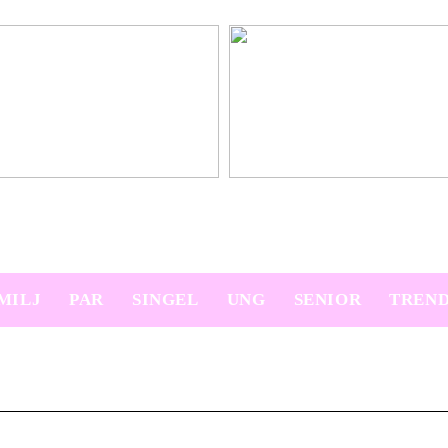
platser på semestern
Ny bil? Överväg att leasa den
MILJ
PAR
SINGEL
UNG
SENIOR
TREN