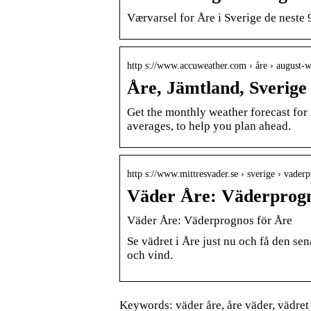
Værvarsel for Åre i Sverige de neste 
http s://www.accuweather.com › åre › august-w
Åre, Jämtland, Sverig
Get the monthly weather forecast for 
averages, to help you plan ahead.
http s://www.mittresvader.se › sverige › vade
Väder Åre: Väderprogn
Väder Åre: Väderprognos för Åre
Se vädret i Åre just nu och få den s
och vind.
Keywords: väder åre, åre väder, vädret å