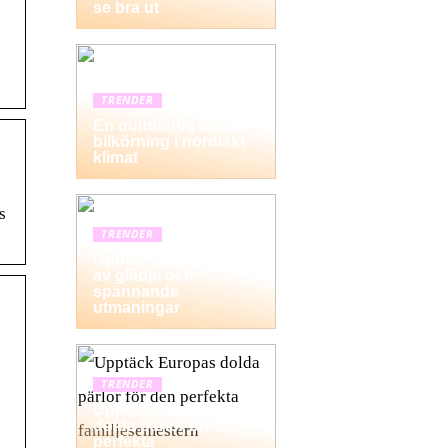
se bra ut
TRENDER
En oumbärlig del av
bilkörning i nordiskt
klimat
s
TRENDER
Upplev en dag fylld
av glädje och
spännande
utmaningar
TRENDER
Upptäck Europas
dolda pärlor för den
perfekta