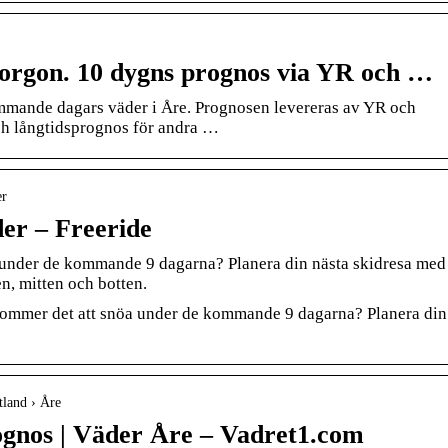
orgon. 10 dygns prognos via YR och …
ommande dagars väder i Åre. Prognosen levereras av YR och
h långtidsprognos för andra …
er
er – Freeride
under de kommande 9 dagarna? Planera din nästa skidresa med
n, mitten och botten.
kommer det att snöa under de kommande 9 dagarna? Planera din
tland › Åre
ognos | Väder Åre – Vadret1.com