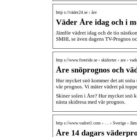
http s://väder24.se › åre
Väder Åre idag och i m
Jämför vädret idag och de tio nästk
SMHI, se även dagens TV-Prognos oc
http s://www.freeride.se › skidorter › are › vad
Åre snöprognos och väd
Hur mycket snö kommer det att snöa 
vår prognos. Vi mäter vädret på toppe
Skiner solen i Åre? Hur mycket snö 
nästa skidresa med vår prognos.
http s://www.vadret1.com › … › Sverige › Jäm
Åre 14 dagars väderpr