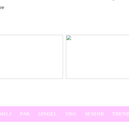
pre
platser på semestern
Ny bil? Överväg att leasa den
MILJ
PAR
SINGEL
UNG
SENIOR
TREN