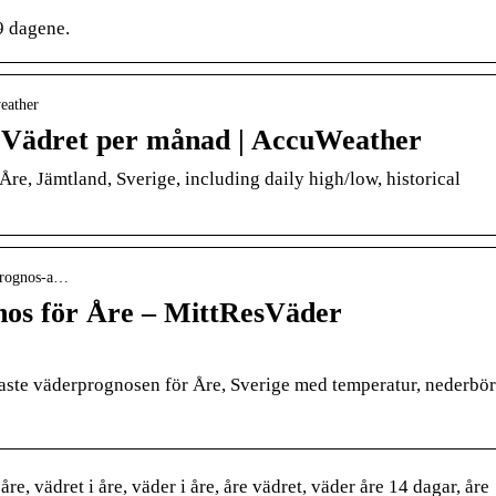
9 dagene.
eather
e Vädret per månad | AccuWeather
Åre, Jämtland, Sverige, including daily high/low, historical
rprognos-a…
os för Åre – MittResVäder
enaste väderprognosen för Åre, Sverige med temperatur, nederbö
re, vädret i åre, väder i åre, åre vädret, väder åre 14 dagar, åre