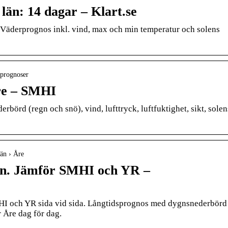
län: 14 dagar – Klart.se
. Väderprognos inkl. vind, max och min temperatur och solens
sprognoser
re – SMHI
rbörd (regn och snö), vind, lufttryck, luftfuktighet, sikt, solen
län › Åre
ygn. Jämför SMHI och YR –
MHI och YR sida vid sida. Långtidsprognos med dygnsnederbörd
 Åre dag för dag.