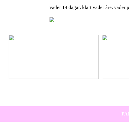
väder 14 dagar, klart väder åre, väder 
Ta hem vinterbadet med Isbad Delux från Polax
Lär känna nya 
FA