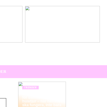
Hitta den perfekta värdpresenten till sommarens
middagar på terrassen
DER
TRENDER
Hemstädning i Solna
för barnfamiljer och
husdjur – när hemmet
ska fungera, inte bara