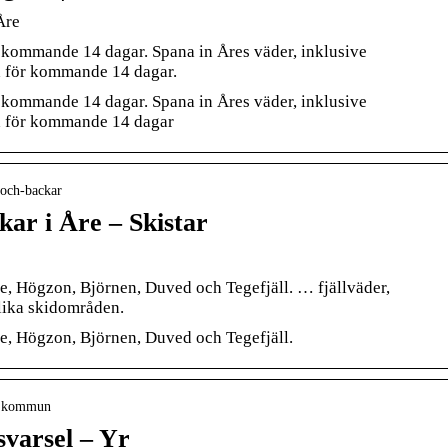
Åre
 kommande 14 dagar. Spana in Åres väder, inklusive
nd för kommande 14 dagar.
 kommande 14 dagar. Spana in Åres väder, inklusive
nd för kommande 14 dagar
-och-backar
kar i Åre – Skistar
re, Högzon, Björnen, Duved och Tegefjäll. … fjällväder,
olika skidområden.
re, Högzon, Björnen, Duved och Tegefjäll.
re kommun
svarsel – Yr