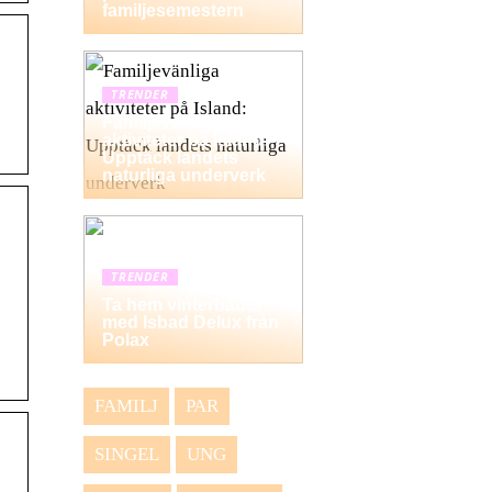
familjesemestern
TRENDER
Familjevänliga
aktiviteter på Island:
Upptäck landets
naturliga underverk
TRENDER
Ta hem vinterbadet
med Isbad Delux från
Polax
FAMILJ
PAR
SINGEL
UNG