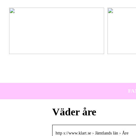
Ta hem vinterbadet med Isbad Delux från Polax
Lär känna nya 
FA
Väder åre
http s://www.klart.se › Jämtlands län › Åre