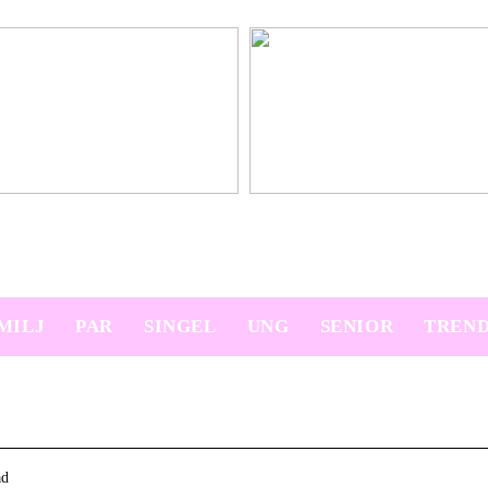
platser på semestern
Ny bil? Överväg att leasa den
MILJ
PAR
SINGEL
UNG
SENIOR
TREN
ad