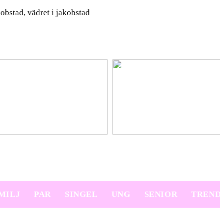
obstad, vädret i jakobstad
platser på semestern
Ny bil? Överväg att leasa den
MILJ
PAR
SINGEL
UNG
SENIOR
TREN