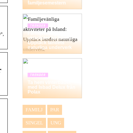
familjesemestern
TRENDER
Familjevänliga
°,
aktiviteter på Island:
Upptäck landets
naturliga underverk
r
TRENDER
Ta hem vinterbadet
med Isbad Delux från
Polax
FAMILJ
PAR
SINGEL
UNG