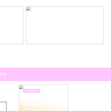
Hitta den perfekta värdpresenten till sommarens
middagar på terrassen
DER
TRENDER
Hemstädning i Solna
för barnfamiljer och
husdjur – när hemmet
ska fungera, inte bara