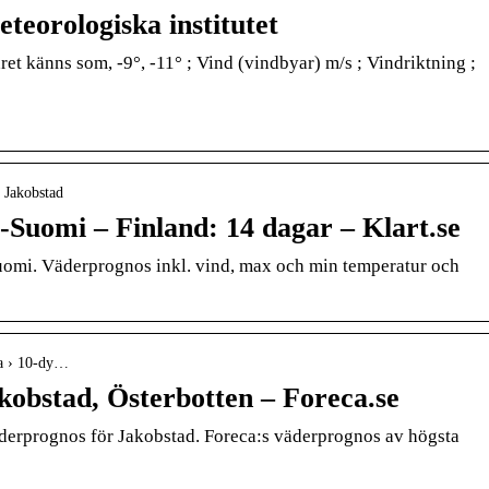
teorologiska institutet
ret känns som, -9°, -11° ; Vind (vindbyar) m/s ; Vindriktning ;
› Jakobstad
-Suomi – Finland: 14 dagar – Klart.se
Suomi. Väderprognos inkl. vind, max och min temperatur och
ia › 10-dy…
kobstad, Österbotten – Foreca.se
derprognos för Jakobstad. Foreca:s väderprognos av högsta