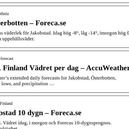
othnia
erbotten – Foreca.se
 väderlek för Jakobstad. Idag hög -8°, låg -14°, imorgon hög 0
h uppehållsväder.
forecast
, Finland Vädret per dag – AccuWeathe
’s extended daily forecasts for Jakobstad, Österbotten,
, lows, and precipitation …
 Finland
stad 10 dygn – Foreca.se
. Vädret idag, i morgon och Forecas 10-dygnsprognos.
uktighet.