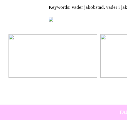
Keywords: väder jakobstad, väder i jak
Ta hem vinterbadet med Isbad Delux från Polax
Lär känna nya 
FA