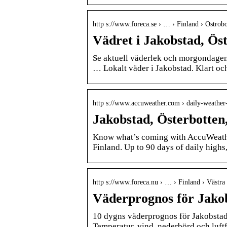
http s://www.foreca.se › … › Finland › Ostrob
Vädret i Jakobstad, Öst
Se aktuell väderlek och morgondagens
… Lokalt väder i Jakobstad. Klart oc
http s://www.accuweather.com › daily-weather-
Jakobstad, Österbotten
Know what’s coming with AccuWeather
Finland. Up to 90 days of daily highs
http s://www.foreca.nu › … › Finland › Västra
Väderprognos för Jakob
10 dygns väderprognos för Jakobstad
Temperatur, vind, nederbörd och luftf