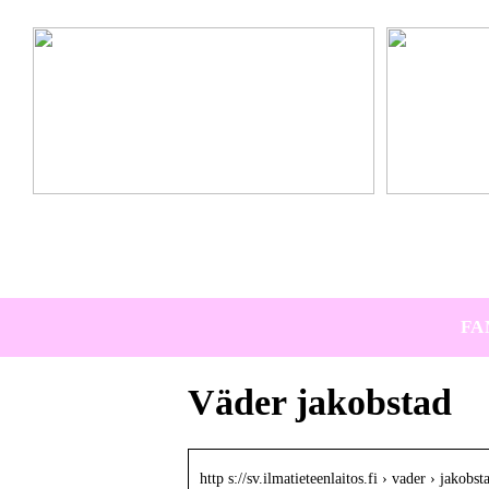
Ta hem vinterbadet med Isbad Delux från Polax
Lär känna nya 
FA
Väder jakobstad
http s://sv.ilmatieteenlaitos.fi › vader › jakobst