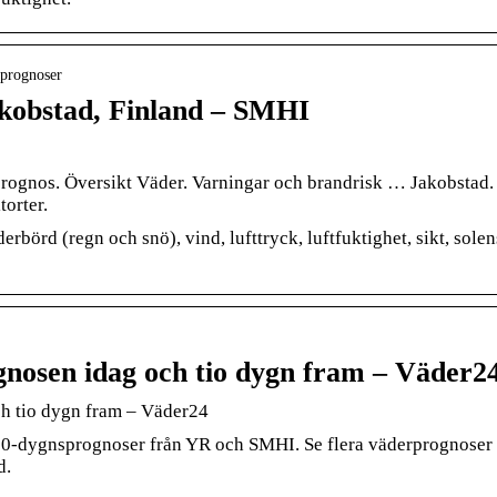
sprognoser
akobstad, Finland – SMHI
prognos. Översikt Väder. Varningar och brandrisk … Jakobstad.
torter.
rbörd (regn och snö), vind, lufttryck, luftfuktighet, sikt, solen
nosen idag och tio dygn fram – Väder2
h tio dygn fram – Väder24
 10-dygnsprognoser från YR och SMHI. Se flera väderprognoser
d.