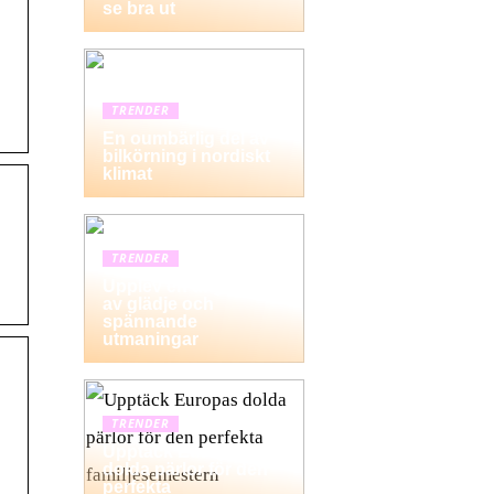
se bra ut
TRENDER
En oumbärlig del av
bilkörning i nordiskt
klimat
TRENDER
Upplev en dag fylld
av glädje och
spännande
utmaningar
TRENDER
Upptäck Europas
dolda pärlor för den
perfekta