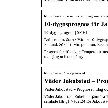
http s://www.smhi.se › vader › prognoser › ort
10-dygnsprognos för J
10-dygnsprognos | SMHI
Brödsmulor. Start · Väder; 10-dygns
Finland. Sök ort. Min position. Favori
Prognos för 10 dagar. Temperatur, nede
uppgång och nedgång.
http s://väder24.se › jakobstad
Väder Jakobstad – Prog
Väder Jakobstad – Prognosen idag oc
Väder Jakobstad. Enkelt att jämföra
samlade här på Väder24 för Jakobsta