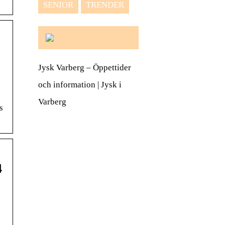
SENIOR
TRENDER
Jysk Varberg – Öppettider
och information | Jysk i
Varberg
s
4