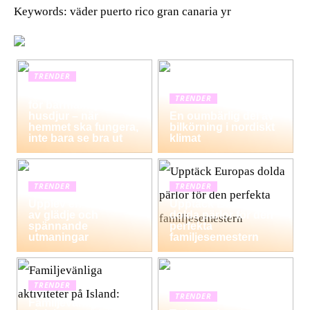
Keywords: väder puerto rico gran canaria yr
TRENDER
Hemstädning i Solna
TRENDER
för barnfamiljer och
husdjur – när
En oumbärlig del av
hemmet ska fungera,
bilkörning i nordiskt
inte bara se bra ut
klimat
TRENDER
TRENDER
Upplev en dag fylld
Upptäck Europas
av glädje och
dolda pärlor för den
spännande
perfekta
utmaningar
familjesemestern
TRENDER
TRENDER
Familjevänliga