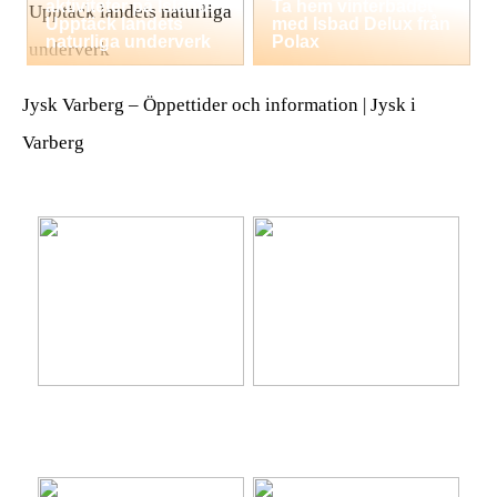
aktiviteter på Island:
Ta hem vinterbadet
Upptäck landets
med Isbad Delux från
naturliga underverk
Polax
Jysk Varberg – Öppettider och information | Jysk i
Varberg
Ta hem vinterbadet med
Lär känna nya platser på
Isbad Delux från Polax
semestern