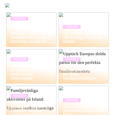
TRENDER
Hemstädning i Solna
TRENDER
för barnfamiljer och
husdjur – när
En oumbärlig del av
hemmet ska fungera,
bilkörning i nordiskt
inte bara se bra ut
klimat
TRENDER
TRENDER
Upplev en dag fylld
Upptäck Europas
av glädje och
dolda pärlor för den
spännande
perfekta
utmaningar
familjesemestern
TRENDER
TRENDER
Familjevänliga
aktiviteter på Island:
Ta hem vinterbadet
Upptäck landets
med Isbad Delux från
naturliga underverk
Polax