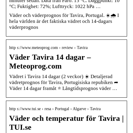
minuter sedan. Data från Faro. 15 °C. Daggpunkt: 10
°C; Fuktighet: 72%; Lufttryck: 1022 hPa …
Väder och väderprognos för Tavira, Portugal. ☀️🌧️ I
hela världen är det faktiska vädret och 14-dagars
väderprognos
http s://www.meteoprog.com › review › Tavira
Väder Tavira 14 dagar –
Meteoprog.com
Vädret i Tavira 14 dagar (2 veckor) ☀️ Detaljerad
vädretprognos för Tavira, Portugisiska repubiken ➦
Väder 14 dagar framåt ⭐ Långtidsprognos väder …
http s://www.tui.se › resa › Portugal › Algarve › Tavira
Väder och temperatur för Tavira |
TUI.se