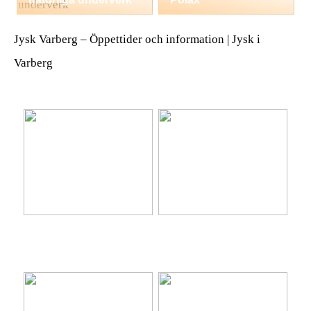
Jysk Varberg – Öppettider och information | Jysk i
Varberg
Ta hem vinterbadet med
Lär känna nya platser på
Isbad Delux från Polax
semestern