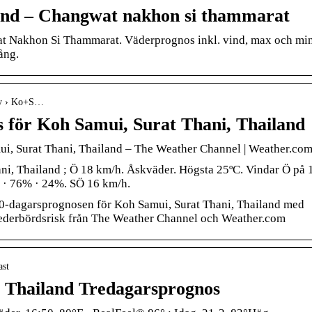
nd – Changwat nakhon si thammarat
at Nakhon Si Thammarat. Väderprognos inkl. vind, max och mi
ång.
day › Ko+S…
 för Koh Samui, Surat Thani, Thailand
i, Surat Thani, Thailand – The Weather Channel | Weather.co
i, Thailand ; Ö 18 km/h. Åskväder. Högsta 25ºC. Vindar Ö på 
. · 76% · 24%. SÖ 16 km/h.
0-dagarsprognosen för Koh Samui, Surat Thani, Thailand med
nederbördsrisk från The Weather Channel och Weather.com
ast
, Thailand Tredagarsprognos