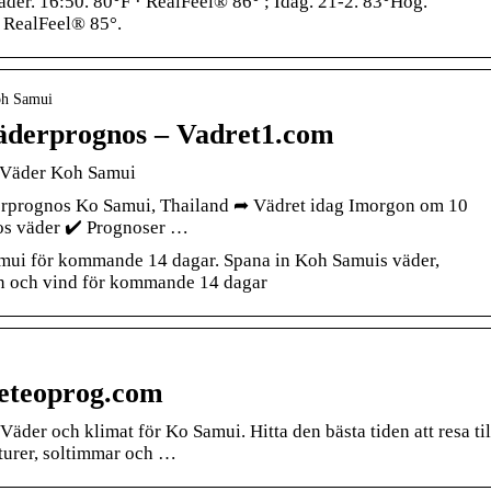
der. 16:50. 80°F · RealFeel® 86° ; Idag. 21-2. 83°Hög.
. RealFeel® 85°.
oh Samui
äderprognos – Vadret1.com
 Väder Koh Samui
derprognos Ko Samui, Thailand ➦ Vädret idag Imorgon om 10
os väder ✔️ Prognoser …
mui för kommande 14 dagar. Spana in Koh Samuis väder,
egn och vind för kommande 14 dagar
eteoprog.com
äder och klimat för Ko Samui. Hitta den bästa tiden att resa til
turer, soltimmar och …