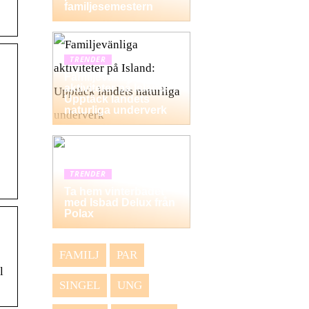
familjesemestern
TRENDER
Familjevänliga
aktiviteter på Island:
Upptäck landets
naturliga underverk
TRENDER
Ta hem vinterbadet
med Isbad Delux från
Polax
FAMILJ
PAR
l
SINGEL
UNG