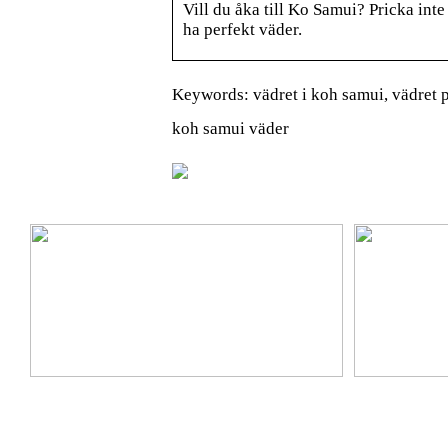
Vill du åka till Ko Samui? Pricka inte
ha perfekt väder.
Keywords: vädret i koh samui, vädret 
koh samui väder
Ta hem vinterbadet med Isbad Delux från Polax
Lär känna nya 