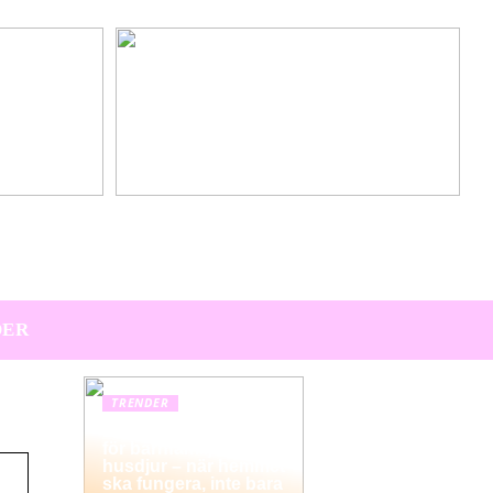
Hitta den perfekta värdpresenten till sommarens
middagar på terrassen
DER
TRENDER
Hemstädning i Solna
för barnfamiljer och
husdjur – när hemmet
ska fungera, inte bara