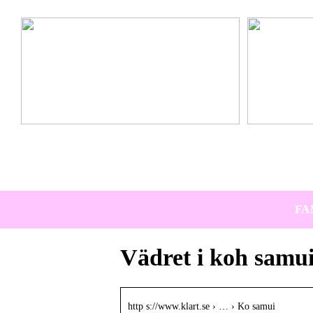
Ta hem vinterbadet med Isbad Delux från Polax
Lär känna nya 
FA
Vädret i koh samu
http s://www.klart.se › … › Ko samui