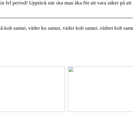
 in fel period! Upptäck när ska man åka för att vara säker på att
på koh samui, väder ko samui, väder koh samui, vädret koh samu
platser på semestern
Ny bil? Överväg att leasa den