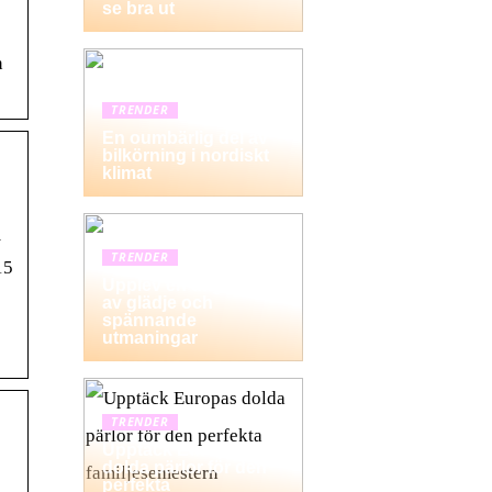
se bra ut
n
TRENDER
En oumbärlig del av
bilkörning i nordiskt
klimat
m
TRENDER
15
Upplev en dag fylld
av glädje och
spännande
utmaningar
TRENDER
Upptäck Europas
dolda pärlor för den
perfekta