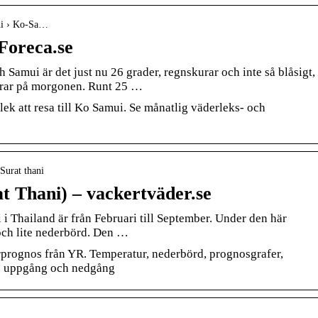
ani › Ko-Sa…
Foreca.se
amui är det just nu 26 grader, regnskurar och inte så blåsigt,
kurar på morgonen. Runt 25 …
lek att resa till Ko Samui. Se månatlig väderleks- och
Surat thani
 Thani) – vackertväder.se
 i Thailand är från Februari till September. Under den här
och lite nederbörd. Den …
prognos från YR. Temperatur, nederbörd, prognosgrafer,
ns uppgång och nedgång