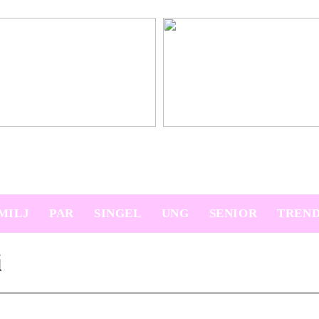
platser på semestern
Ny bil? Överväg att leasa den
MILJ
PAR
SINGEL
UNG
SENIOR
TREN
i