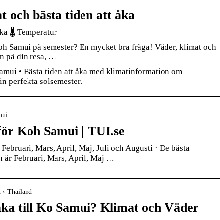
 och bästa tiden att åka
ka 🌡️ Temperatur
 Koh Samui på semester? En mycket bra fråga! Väder, klimat och
n på din resa, …
amui • Bästa tiden att åka med klimatinformation om
n perfekta solsemester.
mui
för Koh Samui | TUI.se
 Februari, Mars, April, Maj, Juli och Augusti · De bästa
 är Februari, Mars, April, Maj …
n › Thailand
ka till Ko Samui? Klimat och Väder