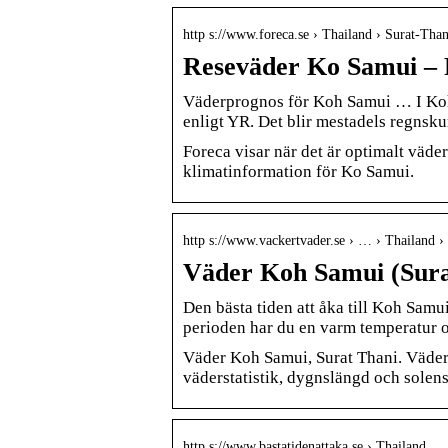
http s://www.foreca.se › Thailand › Surat-Th
Reseväder Ko Samui – 
Väderprognos för Koh Samui … I Koh S
enligt YR. Det blir mestadels regns
Foreca visar när det är optimalt väder
klimatinformation för Ko Samui.
http s://www.vackertvader.se › … › Thailand › 
Väder Koh Samui (Surat
Den bästa tiden att åka till Koh Samui
perioden har du en varm temperatur 
Väder Koh Samui, Surat Thani. Väder
väderstatistik, dygnslängd och sole
http s://www.bastatidenattaka.se › Thailand