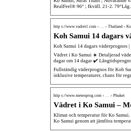
Ko Samui, Surat Thani ; Nuvarande vä
RealFeel® 96° ; Ikväll. 21-2. 79°Låg
http s://www.vadret1.com › … › Thailand › K
Koh Samui 14 dagars v
Koh Samui 14 dagars väderprognos |
Vädret i Ko Samui ☀️ Detaljerad vä
dagar om 14 dagar ✔️ Långtidsprogn
Fullständig väderprognos för Koh Sa
inklusive temperaturer, chans för r
http s://www.meteoprog.com › … › Phuket
Vädret i Ko Samui – M
Klimat och temperatur för Ko Samui. V
Ko Samui genom att jämföra tempera