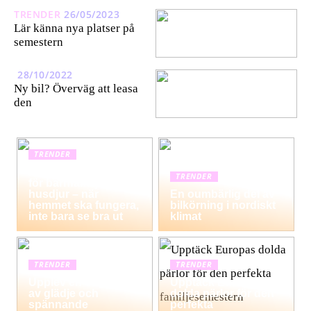
TRENDER
26/05/2023
Lär känna nya platser på
semestern
28/10/2022
Ny bil? Överväg att leasa
den
TRENDER
Hemstädning i Solna
TRENDER
för barnfamiljer och
husdjur – när
En oumbärlig del av
hemmet ska fungera,
bilkörning i nordiskt
inte bara se bra ut
klimat
TRENDER
TRENDER
Upplev en dag fylld
Upptäck Europas
av glädje och
dolda pärlor för den
spännande
perfekta