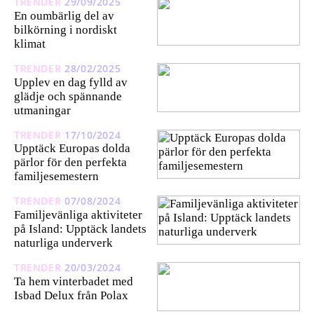
TRENDER
29/09/2025
En oumbärlig del av
bilkörning i nordiskt
klimat
TRENDER
28/02/2025
Upplev en dag fylld av
glädje och spännande
utmaningar
TRENDER
17/10/2024
Upptäck Europas dolda
pärlor för den perfekta
familjesemestern
TRENDER
07/08/2024
Familjevänliga aktiviteter
på Island: Upptäck landets
naturliga underverk
TRENDER
20/03/2024
Ta hem vinterbadet med
Isbad Delux från Polax