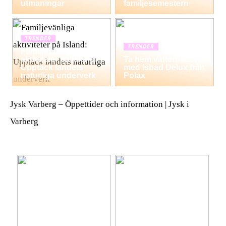
utmaningar
familjesemestern
TRENDER
TRENDER
Familjevänliga
aktiviteter på Island:
Ta hem vinterbadet
Upptäck landets
med Isbad Delux från
naturliga underverk
Polax
Jysk Varberg – Öppettider och information | Jysk i
Varberg