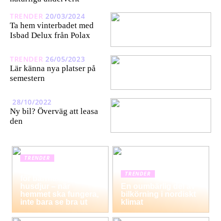
TRENDER
20/03/2024
Ta hem vinterbadet med
Isbad Delux från Polax
TRENDER
26/05/2023
Lär känna nya platser på
semestern
28/10/2022
Ny bil? Överväg att leasa
den
TRENDER
Hemstädning i Solna
TRENDER
för barnfamiljer och
husdjur – när
En oumbärlig del av
hemmet ska fungera,
bilkörning i nordiskt
inte bara se bra ut
klimat