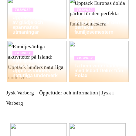
TRENDER
TRENDER
Upplev en dag fylld
Upptäck Europas
av glädje och
dolda pärlor för den
spännande
perfekta
utmaningar
familjesemestern
TRENDER
TRENDER
Familjevänliga
aktiviteter på Island:
Ta hem vinterbadet
Upptäck landets
med Isbad Delux från
naturliga underverk
Polax
Jysk Varberg – Öppettider och information | Jysk i
Varberg