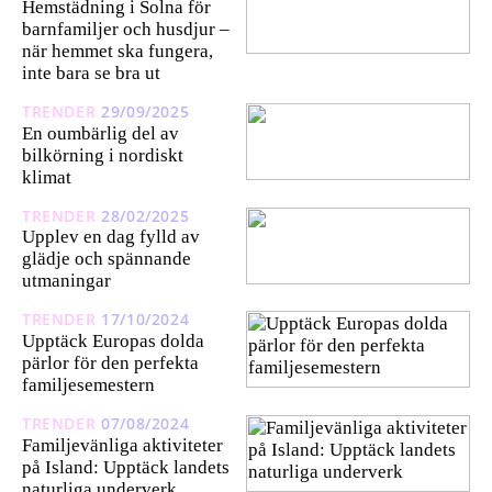
Hemstädning i Solna för
barnfamiljer och husdjur –
när hemmet ska fungera,
inte bara se bra ut
TRENDER
29/09/2025
En oumbärlig del av
bilkörning i nordiskt
klimat
TRENDER
28/02/2025
Upplev en dag fylld av
glädje och spännande
utmaningar
TRENDER
17/10/2024
Upptäck Europas dolda
pärlor för den perfekta
familjesemestern
TRENDER
07/08/2024
Familjevänliga aktiviteter
på Island: Upptäck landets
naturliga underverk