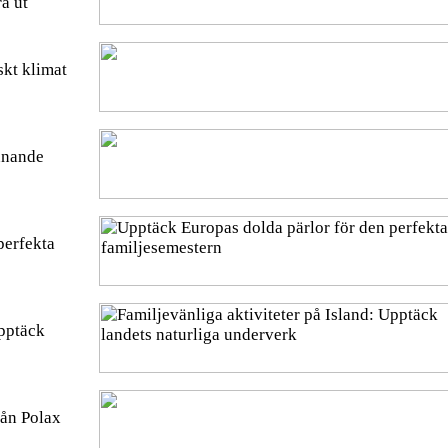
a ut
skt klimat
nnande
perfekta
Upptäck
rån Polax