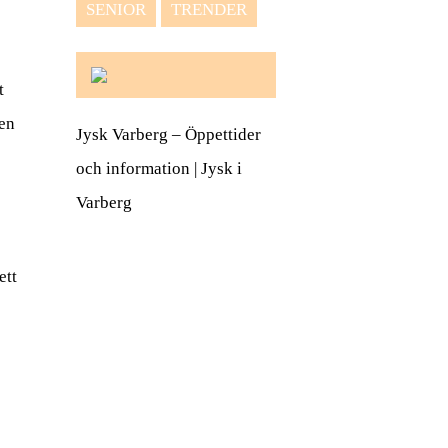
SENIOR
TRENDER
t
sen
Jysk Varberg – Öppettider
och information | Jysk i
Varberg
ett