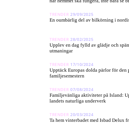
när hemmet ska fungera, inte bara se br
TRENDER
29/09/2025
En oumbärlig del av bilkörning i nordi
TRENDER
28/02/2025
Upplev en dag fylld av glädje och spä
utmaningar
TRENDER
17/10/2024
Upptäck Europas dolda pärlor för den 
familjesemestern
TRENDER
07/08/2024
Familjevänliga aktiviteter på Island: 
landets naturliga underverk
TRENDER
20/03/2024
Ta hem vinterbadet med Isbad Delux f