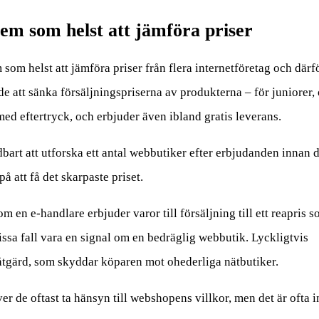
em som helst att jämföra priser
 som helst att jämföra priser från flera internetföretag och därf
ade att sänka försäljningspriserna av produkterna – för juniorer,
ed eftertryck, och erbjuder även ibland gratis leverans.
bart att utforska ett antal webbutiker efter erbjudanden innan 
på att få det skarpaste priset.
m en e-handlare erbjuder varor till försäljning till ett reapris 
vissa fall vara en signal om en bedräglig webbutik. Lyckligtvis
åtgärd, som skyddar köparen mot ohederliga nätbutiker.
r de oftast ta hänsyn till webshopens villkor, men det är ofta i