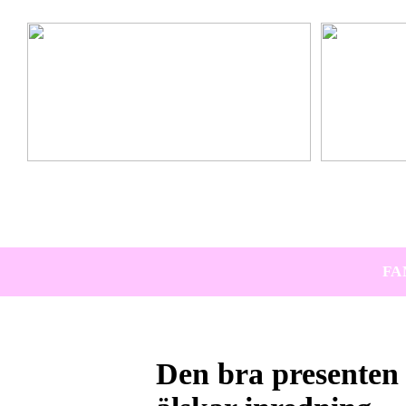
Ta hem vinterbadet med Isbad Delux från Polax
Lär känna nya 
FA
Den bra presenten 