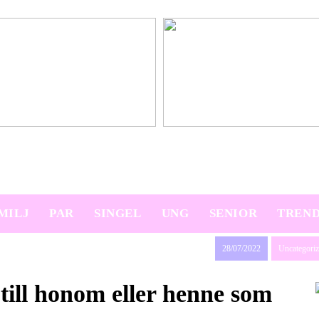
platser på semestern
Ny bil? Överväg att leasa den
MILJ
PAR
SINGEL
UNG
SENIOR
TREN
28/07/2022
Uncategori
till honom eller henne som