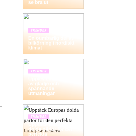
se bra ut
TRENDER
En oumbärlig del av
bilkörning i nordiskt
klimat
TRENDER
Upplev en dag fylld
av glädje och
spännande
utmaningar
t
–
TRENDER
Upptäck Europas
dolda pärlor för den
perfekta