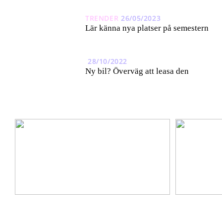
TRENDER
26/05/2023
Lär känna nya platser på semestern
28/10/2022
Ny bil? Överväg att leasa den
Ta hem vinterbadet med Isbad Delux från Polax
Lär känna nya 