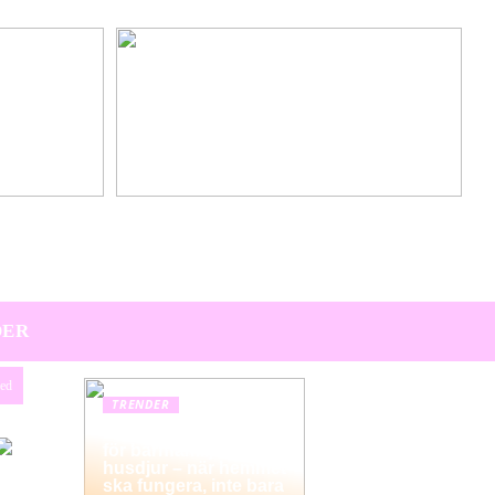
Hitta den perfekta värdpresenten till sommarens
middagar på terrassen
DER
zed
TRENDER
Hemstädning i Solna
för barnfamiljer och
husdjur – när hemmet
ska fungera, inte bara