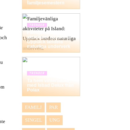
familjesemestern
TRENDER
ör
Familjevänliga
aktiviteter på Island:
 och
Upptäck landets
naturliga underverk
du
TRENDER
Ta hem vinterbadet
med Isbad Delux från
som
Polax
FAMILJ
PAR
SINGEL
UNG
nte